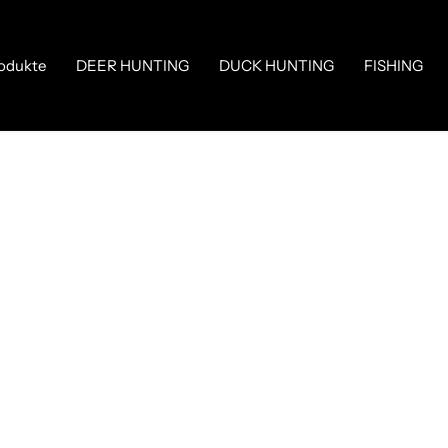
odukte
DEER HUNTING
DUCK HUNTING
FISHING