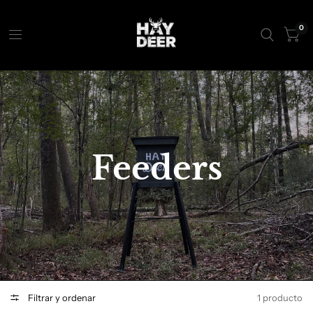
0
Feeders
Filtrar y ordenar
1 producto